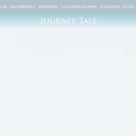
TALE让每一次旅行都更加难忘。邀请你的朋友，为自己获得50美元的积分，并在他们的第一笔订单上