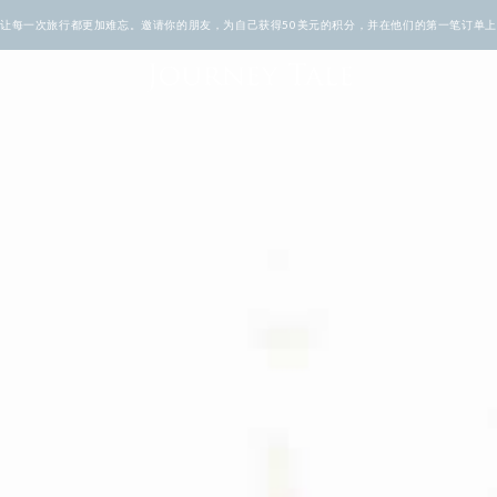
TALE让每一次旅行都更加难忘。邀请你的朋友，为自己获得50美元的积分，并在他们的第一笔订单上