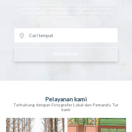
JANGAN DENGARKAN APA YANG MEREKA KATAKAN,
LIHATLAH. BEPERGIAN LEBIH BANYAK, BUAT
LEBIH BANYAK KENANGAN. DUNIA ADALAH
MILIKMU!
PENCARIAN
Pelayanan kami
Terhubung dengan Fotografer Lokal dan Pemandu Tur
kami