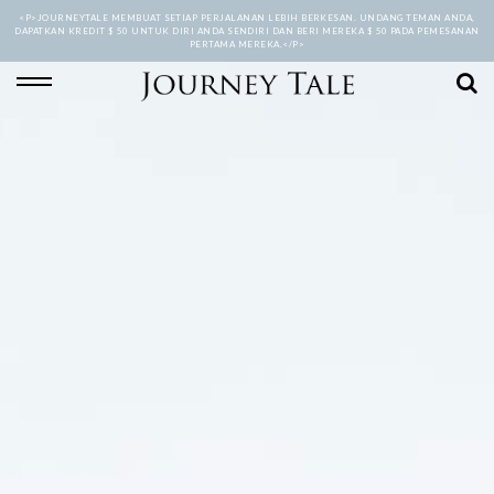
<P>JOURNEYTALE MEMBUAT SETIAP PERJALANAN LEBIH BERKESAN. UNDANG TEMAN ANDA,
DAPATKAN KREDIT $ 50 UNTUK DIRI ANDA SENDIRI DAN BERI MEREKA $ 50 PADA PEMESANAN
PERTAMA MEREKA.</P>