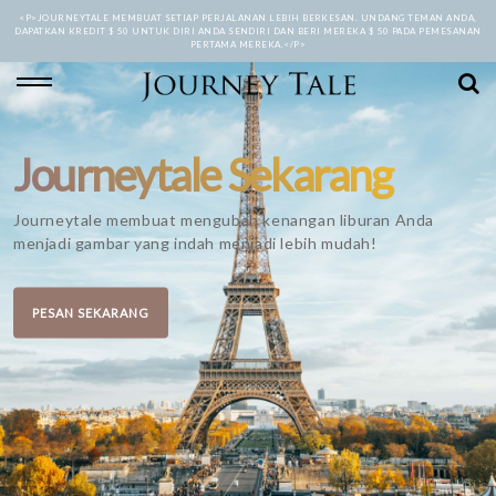
<P>JOURNEYTALE MEMBUAT SETIAP PERJALANAN LEBIH BERKESAN. UNDANG TEMAN ANDA,
DAPATKAN KREDIT $ 50 UNTUK DIRI ANDA SENDIRI DAN BERI MEREKA $ 50 PADA PEMESANAN
PERTAMA MEREKA.</P>
Journeytale Sekarang
Journeytale membuat mengubah kenangan liburan Anda
menjadi gambar yang indah menjadi lebih mudah!
PESAN SEKARANG