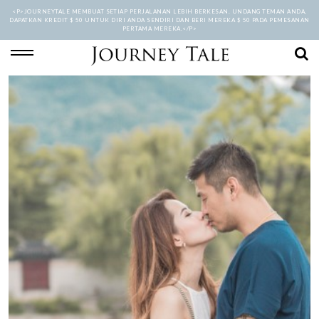
<P>JOURNEYTALE MEMBUAT SETIAP PERJALANAN LEBIH BERKESAN. UNDANG TEMAN ANDA,
DAPATKAN KREDIT $ 50 UNTUK DIRI ANDA SENDIRI DAN BERI MEREKA $ 50 PADA PEMESANAN
PERTAMA MEREKA.</P>