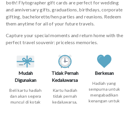
both! Flytographer gift cards are perfect for wedding
and anniversary gifts, graduations, birthdays, corporate
gifting, bachelorette/hen parties and reunions. Redeem
them anytime for all of your future travels.
Capture your special moments and return home with the
perfect travel souvenir: priceless memories.
Mudah
Tidak Pernah
Berkesan
Digunakan
Kedaluwarsa
Hadiah yang
sempurna untuk
Beli kartu hadiah
Kartu hadiah
mengabadikan
dan akan segera
tidak pernah
kenangan untuk
muncul di kotak
kedaluwarsa,
dilihat kembali di
masuk email
sehingga dapat
tahun-tahun
mereka (atau
ditebus kapan
mendatang
Anda)
saja di salah satu
dari 275+ lokasi